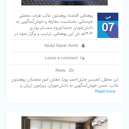
پوهنځی اقتصاد پوهنتون غالبِ هرات، محفلی
می
خودمانی، به‌مناسبت معارفه و خوش‌آمد‌گویی به
07
دانش‌جویانِ جدید‌الورود سمستر بهاری
۱۴۰۳هـ.ش این پوهنځی، ترتیب و برگزار نمود.در
Abdul Naser Amini
Leave a comment
News
این محفل، انجینیر جلیل‌احمد پویا، معاون امور محصلان پوهنتون
غالب، ضمن خوش‌آمدگویی به دانش‌جویان، پیرامون ارزش و
Read more