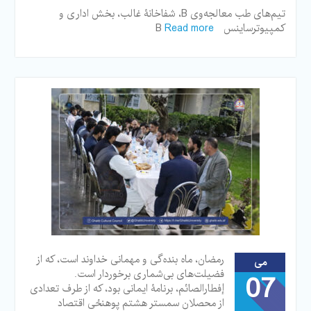
تیم‌های طب‌ معالجه‌وی B، شفاخانۀ غالب، بخش اداری و
کمپیوترساینس B
Read more
رمضان، ماه بنده‌گی و مهمانی خداوند است، که از
می
فضیلت‌های بی‌شماری برخوردار است.
07
إفطار‌الصائم، برنامۀ ایمانی بود، که از طرف تعدادی
از محصلان سمستر هشتم پوهنځی اقتصاد