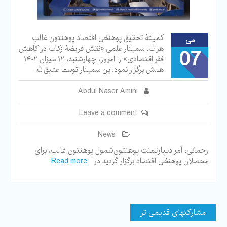
کمیتۀ تحقیق پوهنځی‌ اقتصاد پوهنتون غالبِ
می
هرات، سمینار علمیِ «نقش فریضۀ زکات در کاهش
07
فقر اقتصادی» را امروز، چهارشنبه، ۱۲ میزان ۱۴۰۲
هـ.ش برگزار نمود.این سمینار توسط عتیق‌الله
Abdul Naser Amini
Leave a comment
News
رحمانی، آمر دیپارتمنت پوهنتون‌شمول پوهنتون غالب، برای
محصلان پوهنځی‌ اقتصاد برگزار گردید.در
Read more
پیمایش
مشارکتهای قدیمی تر
مشارکتها