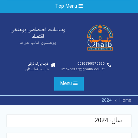
Ski
Top Menu
t
conten
وِب‌سایت اختصاصی پوهنځی‌
اقتصاد
پوهنتون غالب هرات
0093799575635
غرب پارک ترقی
info-herat@ghalib.edu.af
هرات، افغانستان
Menu
2024
Home
سال:
2024