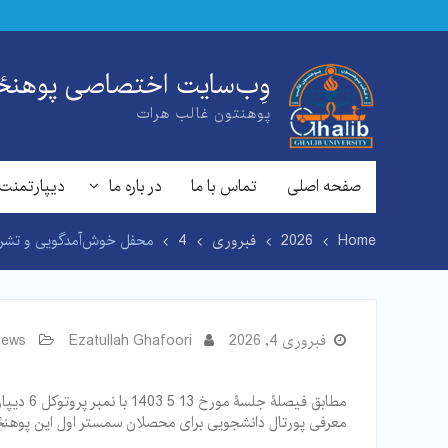
Ski
t
conten
وِب‌سایت اختصاصی پوهنځی
پوهنتون غالب هرات
صفحه اصلی
تماس با ما
در باره ما
دیپارتمنت 
Home
2026
فبروری
4
محفل خوش‌آمدگویی و تشری
فبروری 4, 2026
Ezatullah Ghafoori
ews
مطابق ف
معرفی پورتال دانشجویی برای محصلان سمستر اول این پوهنځی در سمستر خزانی سال تحصیلی