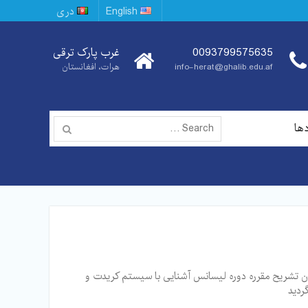
English
دری
0093799575635
غرب پارک ترقی
info-herat@ghalib.edu.af
هرات، افغانستان
Search
دها
for:
خوش‌آمدگویی تحت عنوان تشریح مقرره دوره لیسانس آشنایی با سیستم کریدت و