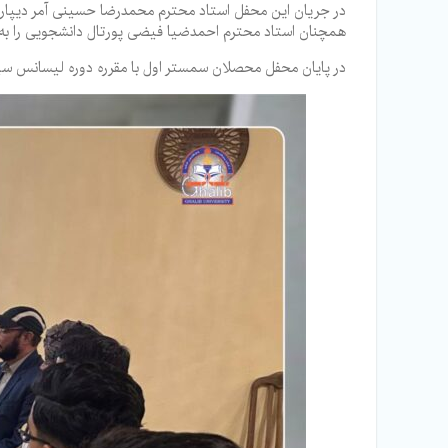
در جریان این محفل استاد محترم محمدرضا حسینی آمر دیپا
همچنان استاد محترم احمدضیا فیضی پورتال دانشجویی را به ص
در پایان محفل محصلان سمستر اول با مقرره دوره لیسانس سیست