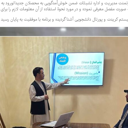
رتمنت مدیریت و اداره تشبثات ضمن خوش‌آمدگویی به محصلان جدیدالورود به
ورت مفصل معرفی نموده و در مورد نحوۀ استفاده از آن معلومات لازم را برای 
م کریدت و پورتال دانشجویی آشنا گردیده و برنامه با موفقیت به پایان رسید