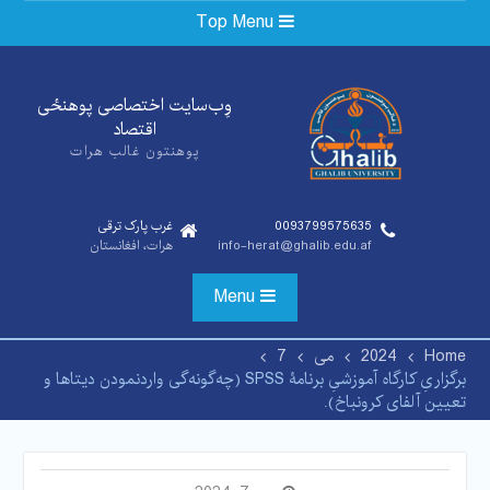
Ski
Top Menu
t
conten
وِب‌سایت اختصاصی پوهنځی‌
اقتصاد
پوهنتون غالب هرات
0093799575635
غرب پارک ترقی
info-herat@ghalib.edu.af
هرات، افغانستان
Menu
Home
2024
می
7
برگزاریِ کارگاه آموزشیِ برنامۀ SPSS (چه‌گونه‌گی وارد‌نمودن دیتاها و
تعیین آلفای کرونباخ).