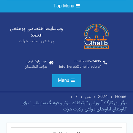
Ski
Top Menu
t
conten
وِب‌سایت اختصاصی پوهنځی‌
اقتصاد
پوهنتون غالب هرات
0093799575635
غرب پارک ترقی
info-herat@ghalib.edu.af
هرات، افغانستان
Menu
Home
2024
می
7
برگزاری کارگاه آموزشیِ “ارتباطات مؤثر و فرهنگ سازمانی ” برای
کارمندان اداره‌های دولتی ولایت هرات