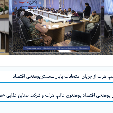
لبِ هرات از جریان امتحانات پایان‌سمستر پوهنځی اقتصاد
ن پوهنځی اقتصاد پوهنتون غالبِ هرات و شرکت صنايع غذايی «هر