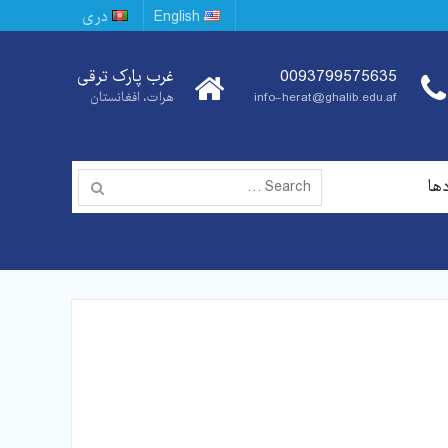
English
دری
0093799575635
غرب پارک ترقی
info-herat@ghalib.edu.af
هرات، افغانستان
Search
دها
for: