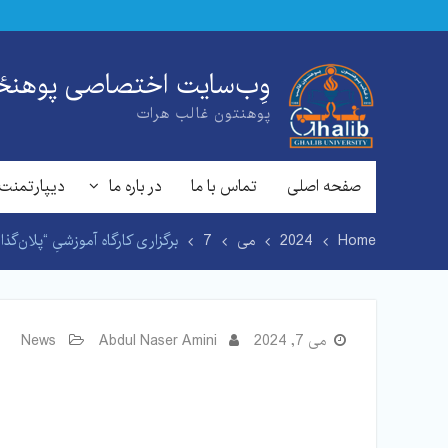
Ski
t
conten
وِب‌سایت اختصاصی پوهنځی
پوهنتون غالب هرات
صفحه اصلی
تماس با ما
در باره ما
دیپارتمنت 
Home
2024
می
7
برگزاری کارگاه آموزشیِ “پلان‌گذ
می 7, 2024
Abdul Naser Amini
News