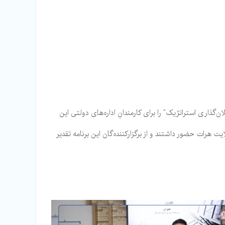
ی دولتی و این پوهنتون، به تاریخ ۲ و ۳ دلو ۱۴۰۲، کارگاه آموزشی دو‌ روزۀ “پلان‌گذاری استراتژیک” را برای کارمندانِ اداره‌های دولتی این
ت هرات حضور داشتند‌ و از برگزارکننده‌گان این برنامه تقدیر