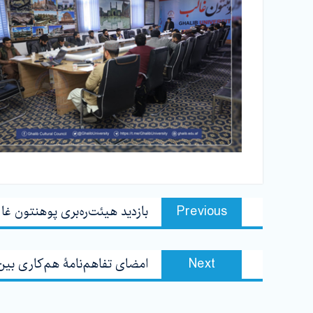
پیمایش
Previous
Previous
بازدید هیئت‌ره‌بری پوهنتون غا
مشارکت
post:
Next
Next
امضای تفاهم‌نامۀ هم‌کاری بي
post: